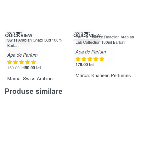
-47% OFF
SOLD OUT
SOLD OUT
QUICKVIEW
QUICKVIEW
Parfum Tobacco Reaction Arabian
Evaluat la
4.83
din 5
Swiss Arabian Ghazi Oud 100ml
Lab Collection 100ml Barbati
Barbati
Apa de Parfum
Apa de Parfum
179.00
lei
169.00
lei
90.00
lei
Marca:
Khaneen Perfumes
Marca:
Swiss Arabian
Produse similare