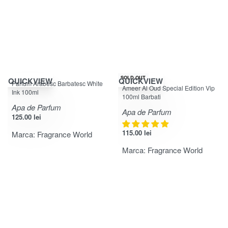
SOLD OUT
QUICKVIEW
QUICKVIEW
Parfum Arabesc Barbatesc White
Evaluat la
5.00
din 5
Ameer Al Oud Special Edition Vip
Ink 100ml
100ml Barbati
Apa de Parfum
Apa de Parfum
125.00
lei
115.00
lei
Marca:
Fragrance World
Marca:
Fragrance World