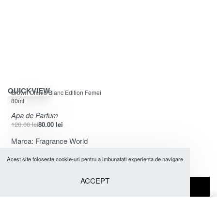
-33% OFF
QUICKVIEW
Brown Orchid Blanc Edition Femei
80ml
Apa de Parfum
120.00
lei
80.00
lei
Marca:
Fragrance World
Acest site foloseste cookie-uri pentru a imbunatati experienta de navigare
ACCEPT
DORESTI INFORMATII SUPLIMENTARE?
0747064444 - 0759010309
Adaugă în coș