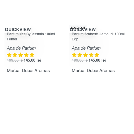
-27% OFF
-27% OFF
SOLD OUT
QUICKVIEW
QUICKVIEW
Evaluat la
5.00
din 5
Evaluat la
5.00
din 5
Parfum Yas By Iassmin 100ml
Parfum Arabesc Hamoudi 100ml
Femei
Edp
Apa de Parfum
Apa de Parfum
199.00
lei
145.00
lei
199.00
lei
145.00
lei
Marca:
Dubai Aromas
Marca:
Dubai Aromas