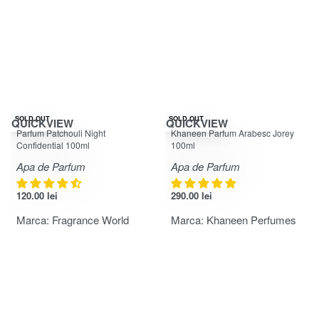
SOLD OUT
SOLD OUT
QUICKVIEW
QUICKVIEW
Evaluat la
4.67
din 5
Evaluat la
4.78
din 5
Parfum Patchouli Night
Khaneen Parfum Arabesc Jorey
Confidential 100ml
100ml
Apa de Parfum
Apa de Parfum
120.00
lei
290.00
lei
Marca:
Fragrance World
Marca:
Khaneen Perfumes