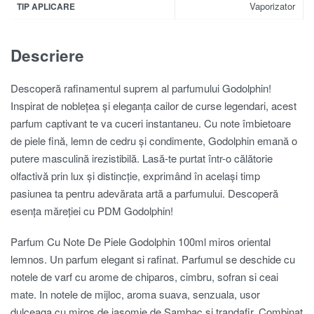
Vaporizator
TIP APLICARE
Descriere
Descoperă rafinamentul suprem al parfumului Godolphin!
Inspirat de noblețea și eleganța cailor de curse legendari, acest
parfum captivant te va cuceri instantaneu. Cu note îmbietoare
de piele fină, lemn de cedru și condimente, Godolphin emană o
putere masculină irezistibilă. Lasă-te purtat într-o călătorie
olfactivă prin lux și distincție, exprimând în același timp
pasiunea ta pentru adevărata artă a parfumului. Descoperă
esența măreției cu PDM Godolphin!
Parfum Cu Note De Piele Godolphin 100ml miros oriental
lemnos. Un parfum elegant si rafinat. Parfumul se deschide cu
notele de varf cu arome de chiparos, cimbru, sofran si ceai
mate. In notele de mijloc, aroma suava, senzuala, usor
dulceaga cu miros de iasomie de Sambac si trandafir. Combinat