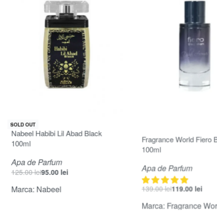
-24% OFF
-14% OFF
SOLD OUT
Evaluat la
5.00
din 5
Nabeel Habibi Lil Abad Black
Fragrance World Fiero 
100ml
100ml
Apa de Parfum
Apa de Parfum
125.00
lei
95.00
lei
139.00
lei
119.00
lei
Marca:
Nabeel
Marca:
Fragrance Wor