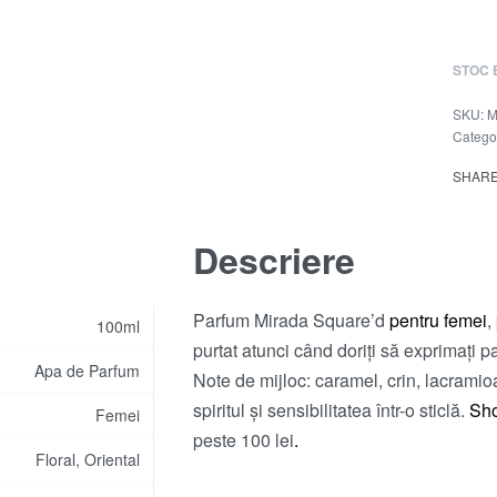
STOC 
M
Categor
SHAR
Descriere
Parfum Mirada Square’d
pentru femei
,
100ml
purtat atunci când doriți să exprimați p
Apa de Parfum
Note de mijloc: caramel, crin, lacrami
spiritul și sensibilitatea într-o sticlă.
Sh
Femei
peste 100 lei
.
Floral, Oriental