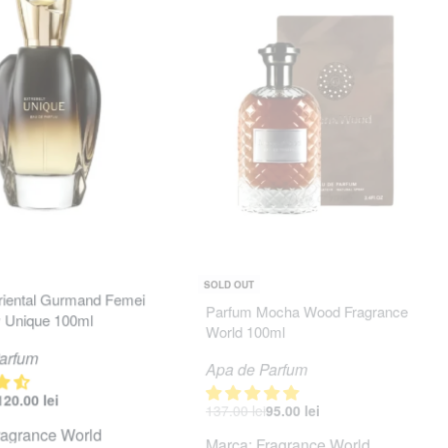
-31% OFF
SOLD OUT
0
din 5
Evaluat la
4.83
din 5
iental Gurmand Femei
Parfum Mocha Wood Fragrance
 Unique 100ml
World 100ml
arfum
Apa de Parfum
120.00
lei
137.00
lei
95.00
lei
ragrance World
Marca:
Fragrance World