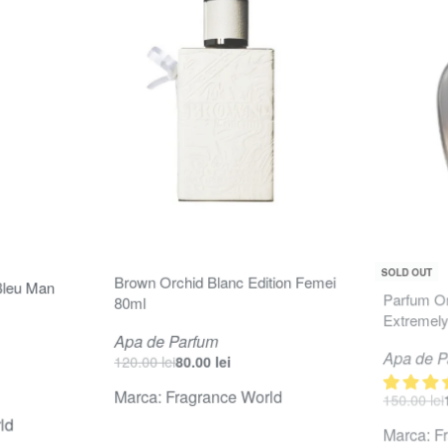
-33% OFF
-20% OFF
SOLD OUT
Evaluat la
1.0
Brown Orchid Blanc Edition Femei
Bleu Man
Parfum Or
80ml
Extremely
Apa de Parfum
Apa de P
120.00
lei
80.00
lei
150.00
lei
Marca:
Fragrance World
ld
Marca:
F