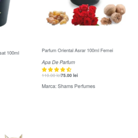
-32% OFF
Parfum Oriental Asrar 100ml Femei
sat 100ml
Apa De Parfum
110.00
lei
75.00
lei
Marca:
Shams Perfumes