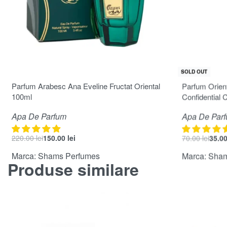
-32% OFF
-50% OFF
SOLD OUT
Evaluat la
5.00
din 5
Evaluat la
5.00
din
Parfum Arabesc Ana Eveline Fructat Oriental
Parfum Orien
100ml
Confidential C
Apa De Parfum
Apa De Par
220.00
lei
150.00
lei
70.00
lei
35.0
Marca:
Shams Perfumes
Marca:
Sham
Produse similare