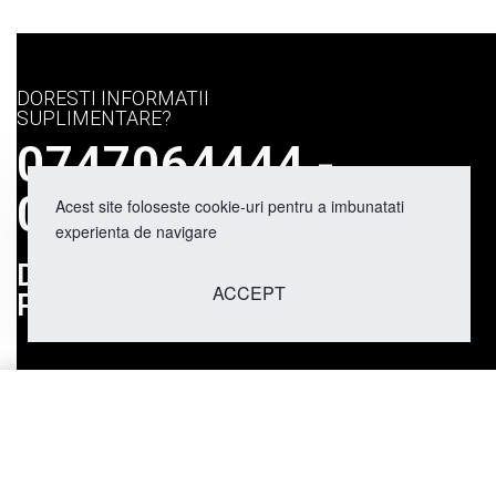
DORESTI INFORMATII
SUPLIMENTARE?
0747064444 -
0759010309
Acest site foloseste cookie-uri pentru a imbunatati
experienta de navigare
DUBAI AROMAS
ACCEPT
PARFUMURI ARABESTI
Parfum Mirada Square'd 100ml 
PRODUSE SI CONT
Contul meu
Promoţii