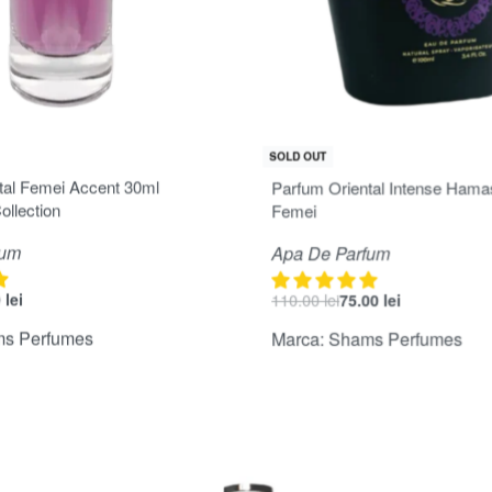
-32% OFF
SOLD OUT
 5
Evaluat la
5.00
din 5
tal Femei Accent 30ml
Parfum Oriental Intense Hama
ollection
Femei
fum
Apa De Parfum
0
lei
110.00
lei
75.00
lei
s Perfumes
Marca:
Shams Perfumes