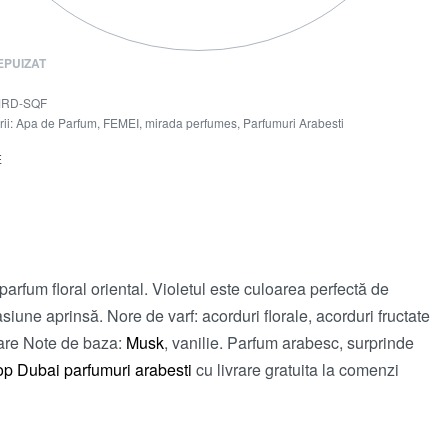
EPUIZAT
RD-SQF
ii:
Apa de Parfum
,
FEMEI
,
mirada perfumes
,
Parfumuri Arabesti
E
 parfum floral oriental. Violetul este culoarea perfectă de
asiune aprinsă. Nore de varf: acorduri florale, acorduri fructate
oare Note de baza:
Musk
, vanilie. Parfum arabesc, surprinde
op Dubai
parfumuri arabesti
cu livrare gratuita la comenzi