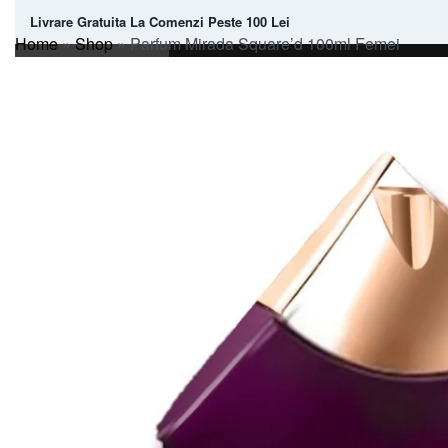
Livrare Gratuita La Comenzi Peste 100 Lei
Home
»
Shop
»
Parfum Mirada Square’d 100ml Femei
PARFUMURI ARABESTI
PRODUSE
EXCLUSIVE
FEMEI
BARBATI
UNISEX
POCKET SPRAY PARF
IEFTIN DE BUZUNAR
PARFUM PENTRU CASA
ULEI CONCENTRAT DE PARFUM