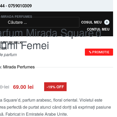
44 - 0759010309
›
MIRADA PERFUMES
COSUL MEU
0
rfum Mirada Square’d
CONTUL MEU
00ml Femei
PARFUM MILK
ION
% PROMOTIE
e parfum
a:
Mirada Perfumes
00
lei
69.00
lei
-19% OFF
a Square’d, parfum arabesc, floral oriental. Violetul este
rea perfectă de purtat atunci când doriți să exprimați pasiune
să. Fabricat in Emiratele Arabe Unite.