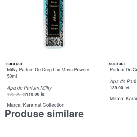
-21% OFF
SOLD OUT
SOLD OUT
Milky Parfum De Corp Lux Mosc Powder
Parfum De C
50ml
Apa de Parf
Apa de Parfum Milky
139.00
lei
139.00
lei
110.00
lei
Marca:
Kara
Marca:
Karamat Collection
Produse similare