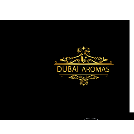
290.00
lei
amidi
Marca:
Khaneen Perfumes
LINK-URI IMPORTANTE
59.00
lei
34.00
lei
STOC EPUIZA