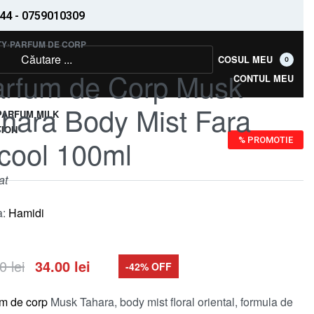
44 - 0759010309
TY
›
PARFUM DE CORP
COSUL MEU
0
arfum de Corp Musk
CONTUL MEU
hara Body Mist Fara
PARFUM MILK
ION
cool 100ml
% PROMOTIE
at
a:
Hamidi
00
lei
34.00
lei
-42% OFF
m de corp
Musk Tahara, body mist floral oriental, formula de