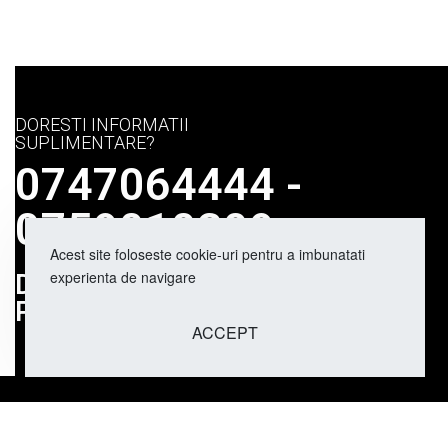
Marca:
Fragrance World
DORESTI INFORMATII
SUPLIMENTARE?
0747064444 -
0759010309
Acest site foloseste cookie-uri pentru a imbunatati
experienta de navigare
DUBAI AROMAS
PARFUMURI ARABESTI
ACCEPT
PRODUSE SI CONT
Parfum de Corp Musk Tahara Bo