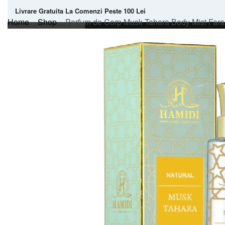
Livrare Gratuita La Comenzi Peste 100 Lei
Home
»
Shop
»
Parfum de Corp Musk Tahara Body Mist Fara
PARFUMURI ARABESTI
PRODUSE
EXCLUSIVE
FEMEI
BARBATI
UNISEX
POCKET SPRAY PARF
IEFTIN DE BUZUNAR
PARFUM PENTRU CASA
ULEI CONCENTRAT DE PARFUM