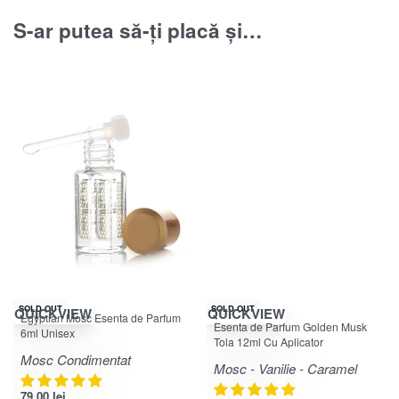
S-ar putea să-ți placă și…
SOLD OUT
SOLD OUT
QUICKVIEW
QUICKVIEW
Egyptian Mosc Esenta de Parfum
Evaluat la
5.00
din 5
Esenta de Parfum Golden Musk
6ml Unisex
Tola 12ml Cu Aplicator
Mosc Condimentat
Mosc - Vanilie - Caramel
79.00
lei