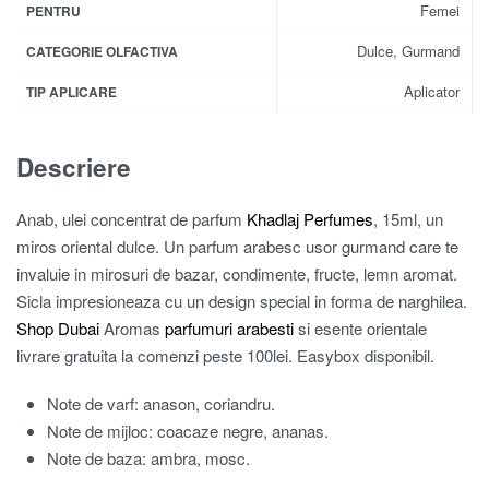
Femei
PENTRU
Dulce, Gurmand
CATEGORIE OLFACTIVA
Aplicator
TIP APLICARE
Descriere
Anab, ulei concentrat de parfum
Khadlaj Perfumes
, 15ml, un
miros oriental dulce. Un parfum arabesc usor gurmand care te
invaluie in mirosuri de bazar, condimente, fructe, lemn aromat.
Sicla impresioneaza cu un design special in forma de narghilea.
Shop Dubai
Aromas
parfumuri arabesti
si esente orientale
livrare gratuita la comenzi peste 100lei. Easybox disponibil.
Note de varf: anason, coriandru.
Note de mijloc: coacaze negre, ananas.
Note de baza: ambra, mosc.