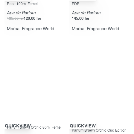
Rose 100ml Femei
EDP
Apa de Parfum
Apa de Parfum
135.00
lei
120.00
lei
145.00
lei
Marca:
Fragrance World
Marca:
Fragrance World
-33% OFF
-33% OFF
QUICKVIEW
QUICKVIEW
Parfum Brown Orchid 80ml Femei
Evaluat la
5.00
din 5
Parfum Brown Orchid Oud Edition