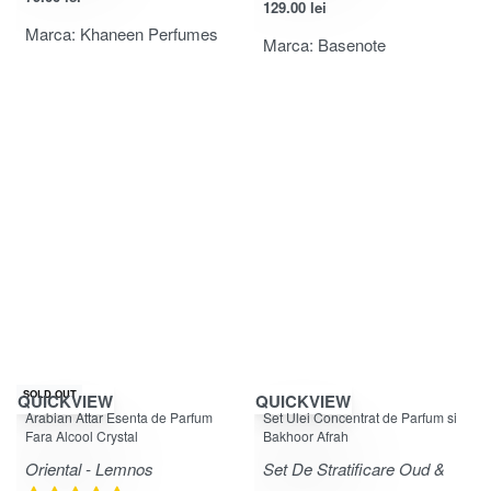
129.00
lei
Marca:
Khaneen Perfumes
Marca:
Basenote
-25% OFF
SOLD OUT
QUICKVIEW
QUICKVIEW
Evaluat la
5.00
din 5
Evaluat la
5.00
din 5
Arabian Attar Esenta de Parfum
Set Ulei Concentrat de Parfum si
Fara Alcool Crystal
Bakhoor Afrah
Oriental - Lemnos
Set De Stratificare Oud &