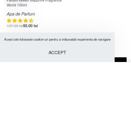
World 100ml
Apa de Parfum
137.00
lei
95.00
lei
Marca:
Fragrance World
Acest site foloseste cookie-uri pentru a imbunatati experienta de navigare
ACCEPT
DORESTI INFORMATII SUPLIMENTARE?
Adaugă în coș
0747064444 - 0759010309
DUBAI AROMAS PARFUMURI
ARABESTI