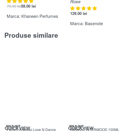
Rose
79.00
lei
59.00
lei
129.00
lei
Marca:
Khaneen Perfumes
Marca:
Basenote
Produse similare
-11% OFF
SOLD OUT
SOLD OUT
QUICKVIEW
QUICKVIEW
Parfum Arabesc Love N Dance
AMWAAJ INTERWOOD 100ML