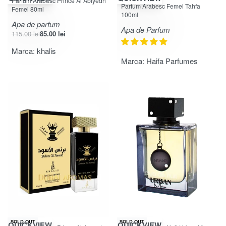
Parfum Arabesc Prince Al Abiyedh
Evaluat la
din 5
5.00
Parfum Arabesc Femei Tahfa
Femei 80ml
100ml
Apa de parfum
Apa de Parfum
115.00
lei
85.00
lei
Marca:
khalis
Marca:
Haifa Parfumes
-26% OFF
SOLD OUT
SOLD OUT
QUICKVIEW
QUICKVIEW