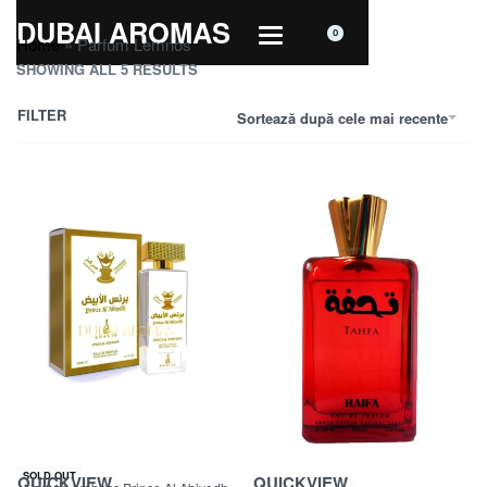
DUBAI AROMAS
0
Home
»
Parfum Lemnos
SHOWING ALL 5 RESULTS
FILTER
Sortează după cele mai recente
-26% OFF
SOLD OUT
QUICKVIEW
QUICKVIEW