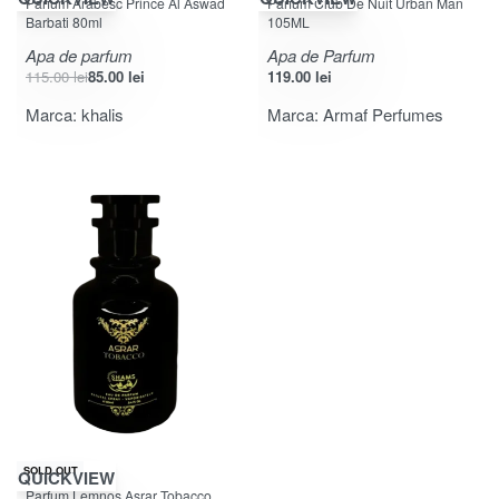
Parfum Arabesc Prince Al Aswad
Parfum Club De Nuit Urban Man
Barbati 80ml
105ML
Apa de parfum
Apa de Parfum
115.00
lei
85.00
lei
119.00
lei
Marca:
khalis
Marca:
Armaf Perfumes
-32% OFF
SOLD OUT
QUICKVIEW
Evaluat la
din 5
5.00
Parfum Lemnos Asrar Tobacco