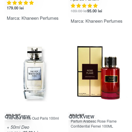
179.00
lei
189.00
lei
95.00
lei
Marca:
Khaneen Perfumes
Marca:
Khaneen Perfumes
-29% OFF
-21% OFF
SOLD OUT
SOLD OUT
QUICKVIEW
QUICKVIEW
The New White Oud Paris 100ml
Evaluat la
5.00
din 5
Parfum Arabesc Rose Flame
Confidential Femei 100ML
+ 50ml Deo