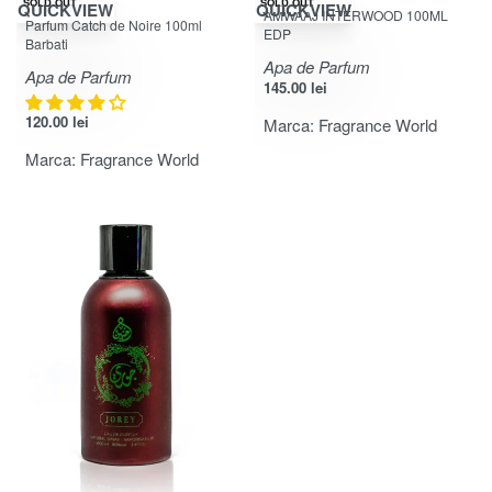
SOLD OUT
SOLD OUT
QUICKVIEW
QUICKVIEW
AMWAAJ INTERWOOD 100ML
Evaluat la
4.00
din 5
Parfum Catch de Noire 100ml
EDP
Barbati
Apa de Parfum
Apa de Parfum
145.00
lei
120.00
lei
Marca:
Fragrance World
Marca:
Fragrance World