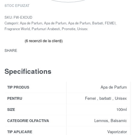
STOC EPUIZAT
FW-EXOUD
Categorii:
Apa de Parfum
,
Apa de Parfum
,
Apa de Parfum
,
Barbati
,
FEMEI
,
Fragrance World
,
Parfumuri Arabesti
,
Promotie
,
Unisex
(
6
recenzii de la clienți)
Evaluat la
6
din 5 pe baza a
evaluări de la clienți
4.67
SHARE
Specifications
Apa de Parfum
TIP PRODUS
Femei , barbati , Unisex
PENTRU
100ml
SIZE
Lemnos, Balsamic
CATEGORIE OLFACTIVA
Vaporizator
TIP APLICARE