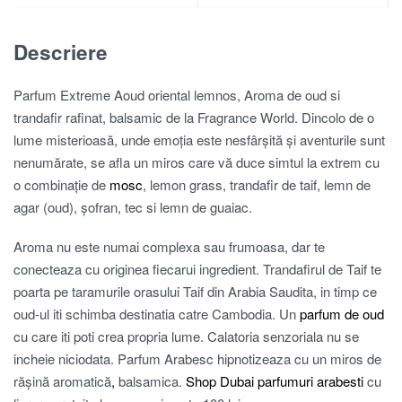
Descriere
Parfum Extreme Aoud oriental lemnos, Aroma de oud si
trandafir rafinat, balsamic de la Fragrance World. Dincolo de o
lume misterioasă, unde emoția este nesfârșită și aventurile sunt
nenumărate, se afla un miros care vă duce simtul la extrem cu
o combinație de
mosc
, lemon grass, trandafir de taif, lemn de
agar (oud), șofran, tec si lemn de guaiac.
Aroma nu este numai complexa sau frumoasa, dar te
conecteaza cu originea fiecarui ingredient. Trandafirul de Taif te
poarta pe taramurile orasului Taif din Arabia Saudita, in timp ce
oud-ul iti schimba destinatia catre Cambodia. Un
parfum de oud
cu care iti poti crea propria lume. Calatoria senzoriala nu se
incheie niciodata. Parfum Arabesc hipnotizeaza cu un miros de
rășină aromatică
,
balsamica.
Shop Dubai
parfumuri arabesti
cu