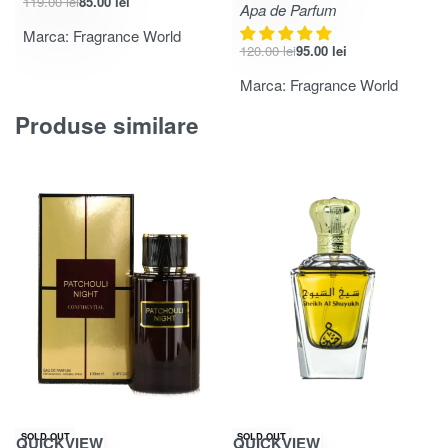
119.00
lei
85.00
lei
Apa de Parfum
Marca:
Fragrance World
120.00
lei
95.00
lei
Marca:
Fragrance World
Produse similare
-36% OFF
SOLD OUT
SOLD OUT
QUICKVIEW
QUICKVIEW
Evaluat la
4.67
din 5
Evaluat la
4.93
din 5