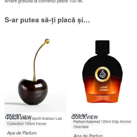
livrare gratuita la comenzi peste 100 lei
.
S-ar putea să-ți placă și…
-50% OFF
SOLD OUT
SOLD OUT
QUICKVIEW
QUICKVIEW
Parfum Cherry Spirit Arabian Lab
Evaluat la
4.83
din 5
Parfum Kalemat 100ml Edp Arome
Collection 100ml Femei
Orientale
Apa de Parfum
Apa de Parfum