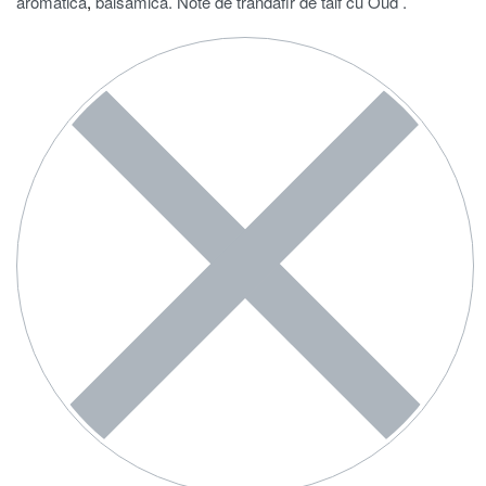
aromatică
,
balsamica. Note de trandafir de taif cu Oud .