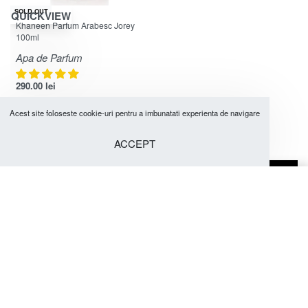
SOLD OUT
QUICKVIEW
Evaluat la
4.78
din 5
Khaneen Parfum Arabesc Jorey
100ml
Apa de Parfum
290.00
lei
Marca:
Khaneen Perfumes
Acest site foloseste cookie-uri pentru a imbunatati experienta de navigare
ACCEPT
DORESTI INFORMATII SUPLIMENTARE?
0747064444 - 0759010309
DUBAI AROMAS PARFUMURI
ARABESTI